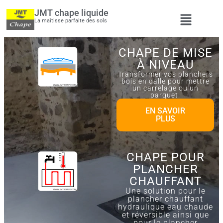
JMT chape liquide
La maîtisse parfaite des sols
CHAPE DE MISE
À NIVEAU
Transformer vos planchers
bois en dalle pour mettre
un carrelage ou un
parquet.
EN SAVOIR
PLUS
CHAPE POUR
PLANCHER
CHAUFFANT
Une solution pour le
plancher chauffant
hydraulique eau chaude
et réversible ainsi que
pour le plancher