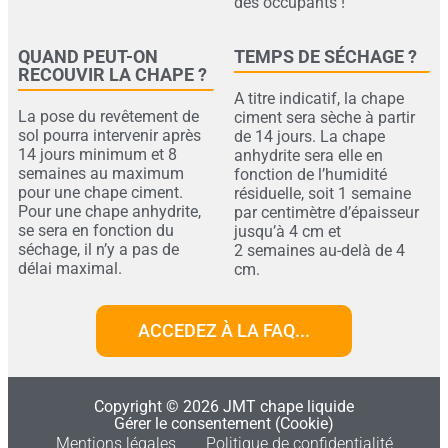
des occupants !
QUAND PEUT-ON
TEMPS DE SÉCHAGE ?
RECOUVIR LA CHAPE ?​
A titre indicatif, la chape
La pose du revêtement de
ciment sera sèche à partir
sol pourra intervenir après
de 14 jours. La chape
14 jours minimum et 8
anhydrite sera elle en
semaines au maximum
fonction de l’humidité
pour une chape ciment.
résiduelle, soit 1 semaine
Pour une chape anhydrite,
par centimètre d’épaisseur
se sera en fonction du
jusqu’à 4 cm et
séchage, il n’y a pas de
2 semaines au-delà de 4
délai maximal.
cm.
ACCEDEZ À LA FAQ...
Copyright © 2026 JMT chape liquide
Gérer le consentement (Cookie)
Mentions légales
Politique de confidentialité