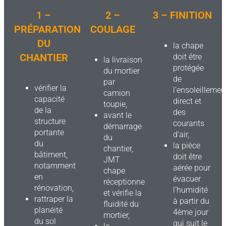
1 –
2 –
3 – FINITION
PRÉPARATION
COULAGE
DU
la chape
CHANTIER
doit être
la livraison
protégée
du mortier
de
par
vérifier la
l’ensoleillemen
camion
capacité
direct et
toupie,
de la
des
avant le
structure
courants
démarrage
portante
d’air,
du
du
la pièce
chantier,
bâtiment,
doit être
JMT
notamment
aérée pour
chape
en
évacuer
réceptionne
rénovation,
l’humidité
et vérifie la
rattraper la
à partir du
fluidité du
planéité
4ème jour
mortier,
du sol
qui suit le