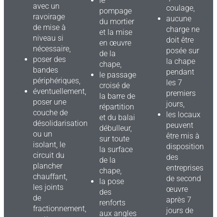
le
avec un
coulage,
pompage
ravoirage
aucune
du mortier
de mise à
charge ne
et la mise
niveau si
doit être
en œuvre
nécessaire,
posée sur
de la
poser des
la chape
chape,
bandes
pendant
le passage
périphériques,
les 7
croisé de
éventuellement,
premiers
la barre de
poser une
jours,
répartition
couche de
les locaux
et du balai
désolidarisation
peuvent
débulleur,
ou un
être mis à
sur toute
isolant, le
disposition
la surface
circuit du
des
de la
plancher
entreprises
chape,
chauffant,
de second
la pose
les joints
œuvre
des
de
après 7
renforts
fractionnement,
jours de
aux angles