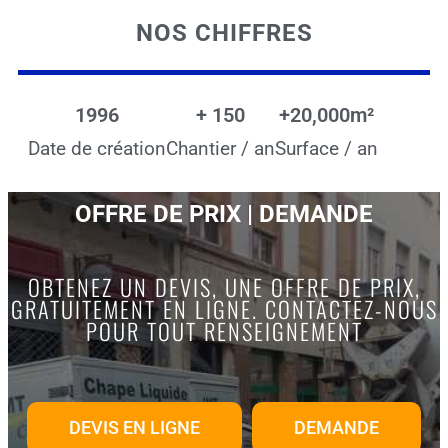
NOS CHIFFRES
1996
+ 
150
+
20,000
m²
Date de création
Chantier / an
Surface / an
OFFRE DE PRIX | DEMANDE
OBTENEZ UN DEVIS, UNE OFFRE DE PRIX,
GRATUITEMENT EN LIGNE. CONTACTEZ-NOUS
POUR TOUT RENSEIGNEMENT
DEVIS EN LIGNE
DEMANDE