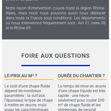
Notre rayon d’intervention couvre toute la région Rhône-
Alpes, mais nous nous pouvons aussi nous déplacer
dans toute la France sous conditions. Les départements
où nous intervenons fréquemment sont : Ain 01, Isère 38
et le Rhône 69.
FOIRE AUX QUESTIONS
LE PRIX AU M² ?
DURÉE DU CHANTIER ?
Le coût d’une chape fluide
Le temps de mise en œuvre
dépend de nombreux
d’une chape liquide est très
paramètres : la surface,
rapide : une heure
l’épaisseur, le type de chape
seulement pour couler 200
à mettre en œuvre, mais
m² de chape fluide et les
aussi les caractéristiques
entreprises de second